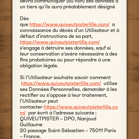
devra communiquer (ou non) ses données à
un tiers qu’ils aura préalablement désigné
Dès
que
https://www.quiveutpisterlille.com/
a
connaissance du décès d’un Utilisateur et à
défaut d’instructions de sa part,
https://www.quiveutpisterlille.com/
s’engage à détruire ses données, sauf si
leur conservation s’avère nécessaire à des
fins probatoires ou pour répondre à une
obligation légale.
Si l’Utilisateur souhaite savoir comment
https://www.quiveutpisterlille.com/
utilise
ses Données Personnelles, demander à les
rectifier ou s’oppose à leur traitement,
l’Utilisateur peut
contacter
https://www.quiveutpisterlille.co
m/
par écrit à l’adresse suivante :
QUIVEUTPISTER – DPO, Nanjoud
Guillaume
20 passage Saint-Sébastien – 75011 Paris
– France.