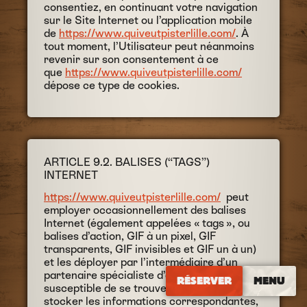
consentiez, en continuant votre navigation
sur le Site Internet ou l’application mobile
de
https://www.quiveutpisterlille.com/
. À
tout moment, l’Utilisateur peut néanmoins
revenir sur son consentement à ce
que
https://www.quiveutpisterlille.com/
dépose ce type de cookies.
ARTICLE 9.2. BALISES (“TAGS”)
INTERNET
https://www.quiveutpisterlille.com/
peut
employer occasionnellement des balises
Internet (également appelées « tags », ou
balises d’action, GIF à un pixel, GIF
transparents, GIF invisibles et GIF un à un)
et les déployer par l’intermédiaire d’un
partenaire spécialiste d’analyses Web
RÉSERVER
MENU
susceptible de se trouver (et donc de
stocker les informations correspondantes,