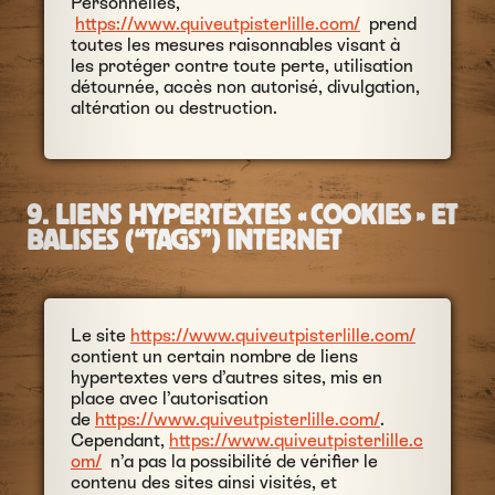
Personnelles,
https://www.quiveutpisterlille.com/
prend
toutes les mesures raisonnables visant à
les protéger contre toute perte, utilisation
détournée, accès non autorisé, divulgation,
altération ou destruction.
9. LIENS HYPERTEXTES « COOKIES » ET
BALISES (“TAGS”) INTERNET
Le site
https://www.quiveutpisterlille.com/
contient un certain nombre de liens
hypertextes vers d’autres sites, mis en
place avec l’autorisation
de
https://www.quiveutpisterlille.com/
.
Cependant,
https://www.quiveutpisterlille.c
om/
n’a pas la possibilité de vérifier le
contenu des sites ainsi visités, et