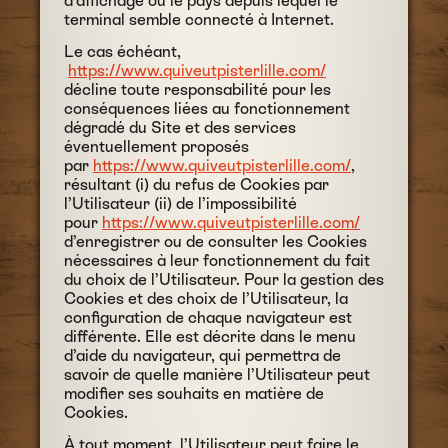
d’affichage ou le pays depuis lequel le
terminal semble connecté à Internet.
Le cas échéant,
https://www.quiveutpisterlille.com/
décline toute responsabilité pour les
conséquences liées au fonctionnement
dégradé du Site et des services
éventuellement proposés
par
https://www.quiveutpisterlille.com/
,
résultant (i) du refus de Cookies par
l’Utilisateur (ii) de l’impossibilité
pour
https://www.quiveutpisterlille.com/
d’enregistrer ou de consulter les Cookies
nécessaires à leur fonctionnement du fait
du choix de l’Utilisateur. Pour la gestion des
Cookies et des choix de l’Utilisateur, la
configuration de chaque navigateur est
différente. Elle est décrite dans le menu
d’aide du navigateur, qui permettra de
savoir de quelle manière l’Utilisateur peut
modifier ses souhaits en matière de
Cookies.
À tout moment, l’Utilisateur peut faire le