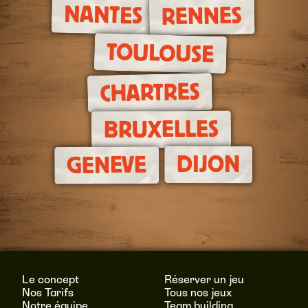
NANTES
RENNES
TOULOUSE
CHARTRES
BRUXELLES
DIJON
GENEVE
Le concept
Réserver un jeu
Nos Tarifs
Tous nos jeux
Notre équipe
Team building