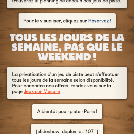
trouverez le planning de chacun des jeux de piste.
Pour le visualiser, cliquez sur
Réservez
!
TOUS LES JOURS DE LA
SEMAINE, PAS QUE LE
WEEKEND !
La privatisation d’un jeu de piste peut s’effectuer
tous les jours de la semaine selon disponibilité.
Pour connaitre nos offres, rendez-vous sur la
page
Jeux sur Mesure
A bientôt pour pister Paris !
[slideshow_deploy id=’107′]