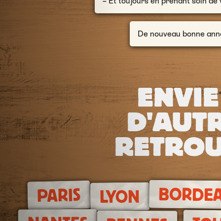
– Et toujours en prenant soin de 
De nouveau bonne année 
ENVIE
D'AUTR
RETROU
BORDE
PARIS
LYON