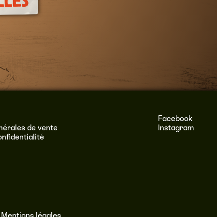
LLES
Facebook
nérales de vente
Instagram
onfidentialité
–
Mentions légales