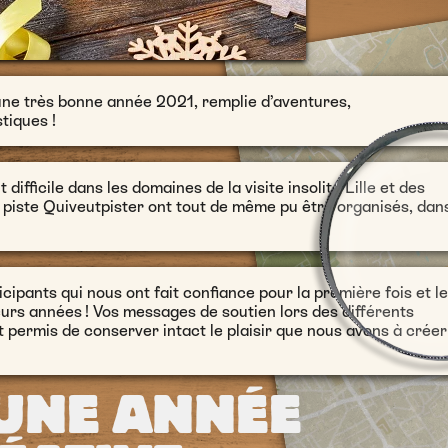
une très bonne année 2021, remplie d’aventures,
tiques !
fficile dans les domaines de la visite insolite Lille et des
 piste Quiveutpister ont tout de même pu être organisés, dan
ipants qui nous ont fait confiance pour la première fois et l
eurs années ! Vos messages de soutien lors des différents
 permis de conserver intact le plaisir que nous avons à créer
 UNE ANNÉE