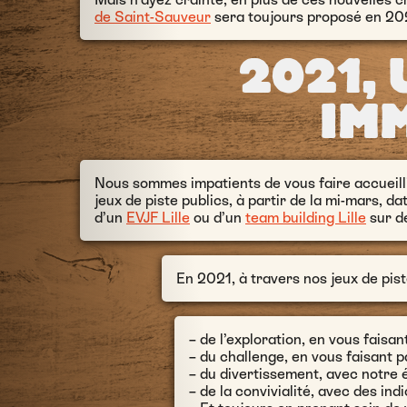
de Saint-Sauveur
sera toujours proposé en 202
2021,
IM
Nous sommes impatients de vous faire accueill
jeux de piste publics, à partir de la mi-mars, d
d’un
EVJF Lille
ou d’un
team building Lille
sur de
En 2021, à travers nos jeux de pis
– de l’exploration, en vous faisa
– du challenge, en vous faisant 
– du divertissement, avec notre
– de la convivialité, avec des ind