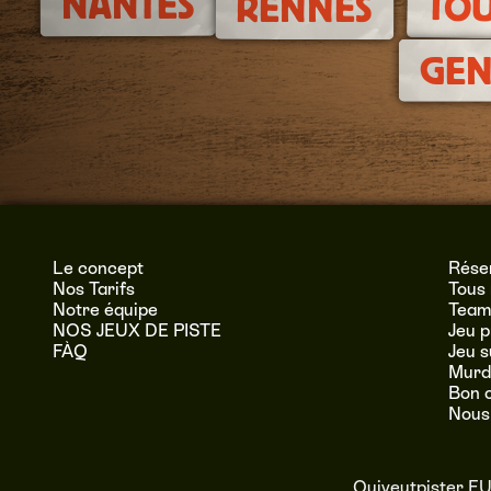
NANTES
TO
RENNES
GEN
Le concept
Réser
Nos Tarifs
Tous 
Notre équipe
Team 
NOS JEUX DE PISTE
Jeu p
FÀQ
Jeu 
Murde
Bon 
Nous
Quiveutpister E