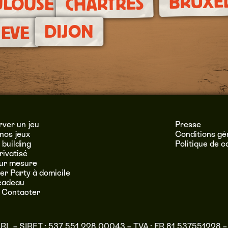
BRUXE
ULOUSE
CHARTRES
DIJON
EVE
ver un jeu
Presse
nos jeux
Conditions gé
building
Politique de c
rivatisé
sur mesure
r Party à domicile
cadeau
 Contacter
URL – SIRET : 537 551 228 00043 – TVA : FR 81 537551228 