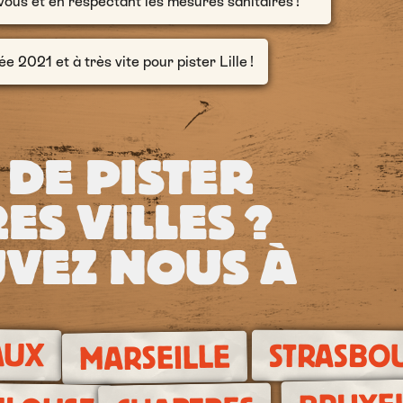
vous et en respectant les mesures sanitaires !
2021 et à très vite pour pister Lille !
 DE PISTER
ES VILLES ?
VEZ NOUS À
AUX
STRASBO
MARSEILLE