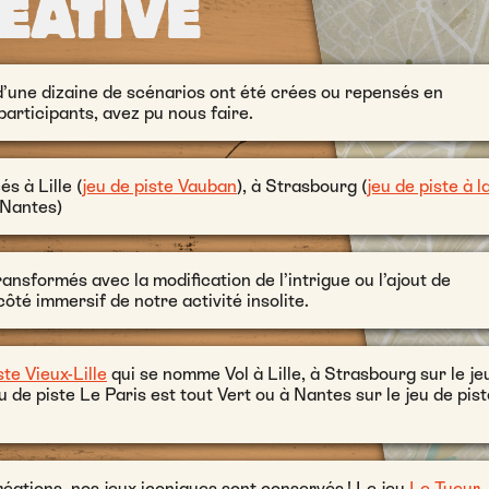
ÉATIVE
’une dizaine de scénarios ont été crées ou repensés en
articipants, avez pu nous faire.
s à Lille (
jeu de piste Vauban
), à Strasbourg (
jeu de piste à l
e Nantes)
ansformés avec la modification de l’intrigue ou l’ajout de
ôté immersif de notre activité insolite.
ste Vieux-Lille
qui se nomme Vol à Lille, à Strasbourg sur le je
u de piste Le Paris est tout Vert ou à Nantes sur le jeu de pist
réations, nos jeux iconiques sont conservés ! Le jeu
Le Tueur