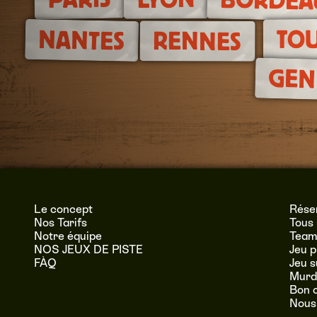
BORDEA
TO
NANTES
RENNES
GEN
Le concept
Réser
Nos Tarifs
Tous 
Notre équipe
Team 
NOS JEUX DE PISTE
Jeu p
FÀQ
Jeu 
Murde
Bon 
Nous