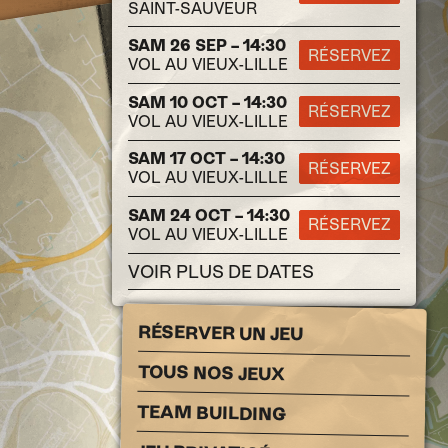
SAINT-SAUVEUR
SAM 26 SEP – 14:30
RÉSERVEZ
VOL AU VIEUX-LILLE
SAM 10 OCT – 14:30
RÉSERVEZ
VOL AU VIEUX-LILLE
SAM 17 OCT – 14:30
RÉSERVEZ
VOL AU VIEUX-LILLE
SAM 24 OCT – 14:30
RÉSERVEZ
VOL AU VIEUX-LILLE
VOIR PLUS DE DATES
RÉSERVER UN JEU
TOUS NOS JEUX
TEAM BUILDING