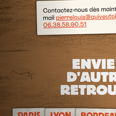
Contactez-nous dès main
pierrelouis@quiveutpi
mail
06.38.58.90.51
ENVIE
D'AUTR
RETROU
PARIS
LYON