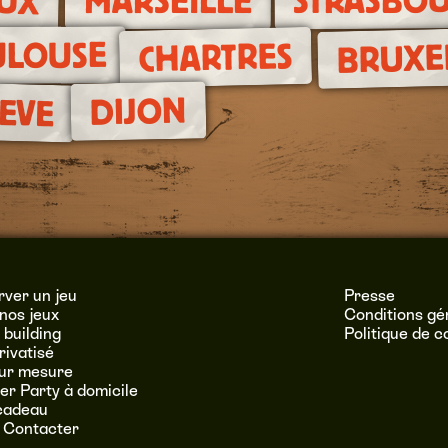
UX
STRASBO
MARSEILLE
ULOUSE
CHARTRES
BRUXE
DIJON
EVE
ver un jeu
Presse
nos jeux
Conditions gé
building
Politique de c
rivatisé
sur mesure
r Party à domicile
cadeau
 Contacter