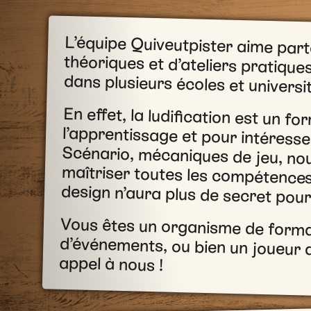
L’équipe Quiveutpister aime part
théoriques et d’ateliers pratiq
dans plusieurs écoles et universi
En effet, la ludification est un fo
l’apprentissage et pour intéresser
Scénario, mécaniques de jeu, no
maîtriser toutes les compétences p
design n’aura plus de secret pour
Vous êtes un organisme de forma
d’événements, ou bien un joueur qui a
appel à nous !