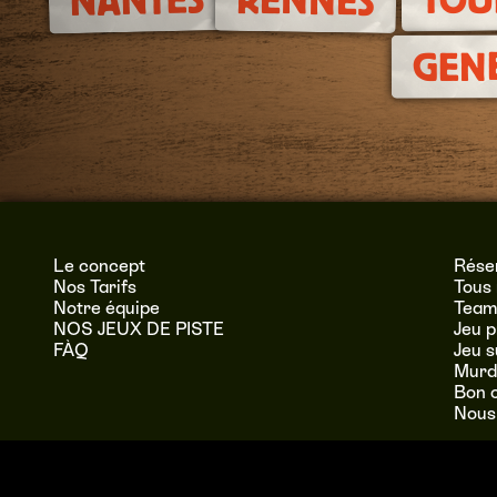
NANTES
RENNES
GEN
Le concept
Réser
Nos Tarifs
Tous 
Notre équipe
Team 
NOS JEUX DE PISTE
Jeu p
FÀQ
Jeu 
Murde
Bon 
Nous
Quiveutpister E