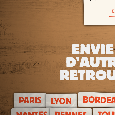
E
ENVIE
D'AUTR
RETROU
BORDE
PARIS
LYON
TOU