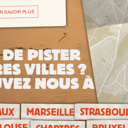
N SAVOIR PLUS
 DE PISTER
ES VILLES ?
VEZ NOUS À
AUX
STRASBOU
MARSEILLE
LOUSE