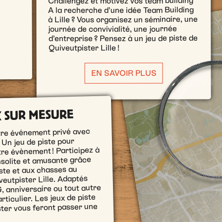
Challengez et motivez vos team building
A la recherche d’une idée Team Building
à Lille ? Vous organisez un séminaire, une
journée de convivialité, une journée
d’entreprise ? Pensez à un jeu de piste de
Quiveutpister Lille !
EN SAVOIR PLUS
X SUR MESURE
tre événement privé avec
 Un jeu de piste pour
re évènement ! Participez à
insolite et amusante grâce
iste et aux chasses au
veutpister Lille. Adaptés
, anniversaire ou tout autre
ticulier. Les jeux de piste
ter vous feront passer une