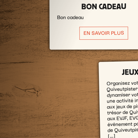
BON CADEAU
Bon cadeau
EN SAVOIR PLUS
JEU
Organisez vo
Quiveutpister
dynamiser vot
une activité 
aux jeux de p
trésor de Qui
aux EVJF, EVG
événement par
de Quiveutpis
[…]