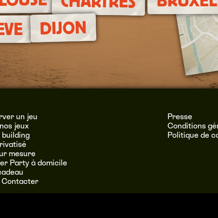
BRUXEL
CHARTRES
DIJON
EVE
ver un jeu
Presse
nos jeux
Conditions gé
building
Politique de c
rivatisé
sur mesure
r Party à domicile
cadeau
 Contacter
URL – SIRET : 537 551 228 00043 – TVA : FR 81 537551228 