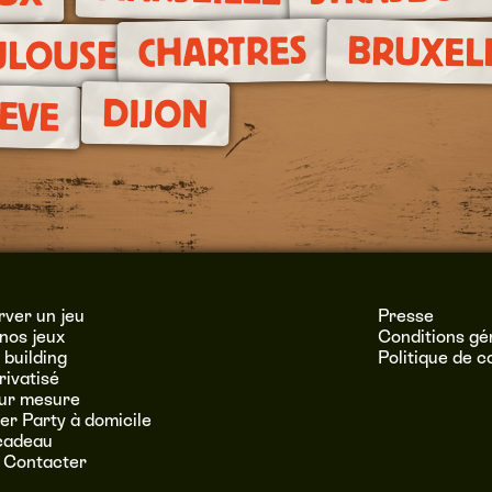
CHARTRES
BRUXEL
ULOUSE
DIJON
EVE
ver un jeu
Presse
nos jeux
Conditions gé
building
Politique de c
rivatisé
sur mesure
r Party à domicile
cadeau
 Contacter