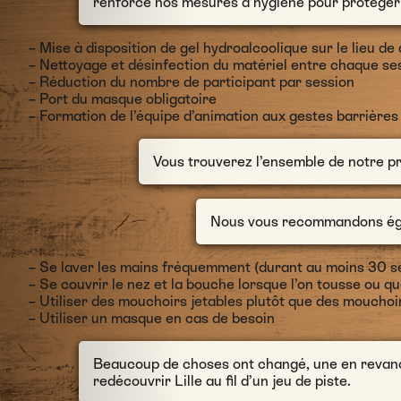
renforcé nos mesures d’hygiène pour protéger n
– Mise à disposition de gel hydroalcoolique sur le lieu de 
– Nettoyage et désinfection du matériel entre chaque se
– Réduction du nombre de participant par session
– Port du masque obligatoire
– Formation de l’équipe d’animation aux gestes barrières
Vous trouverez l’ensemble de notre 
Nous vous recommandons égal
– Se laver les mains fréquemment (durant au moins 30 
– Se couvrir le nez et la bouche lorsque l’on tousse ou qu
– Utiliser des mouchoirs jetables plutôt que des mouchoir
– Utiliser un masque en cas de besoin
Beaucoup de choses ont changé, une en revanch
redécouvrir Lille au fil d’un jeu de piste.