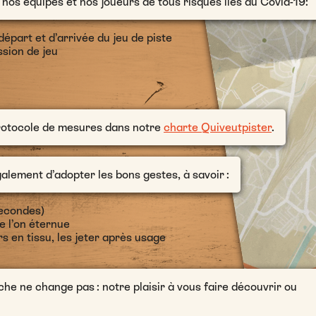
os équipes et nos joueurs de tous risques liés au Covid-19:
départ et d’arrivée du jeu de piste
ssion de jeu
protocole de mesures dans notre
charte Quiveutpister
.
ement d’adopter les bons gestes, à savoir :
secondes)
e l’on éternue
s en tissu, les jeter après usage
e ne change pas : notre plaisir à vous faire découvrir ou