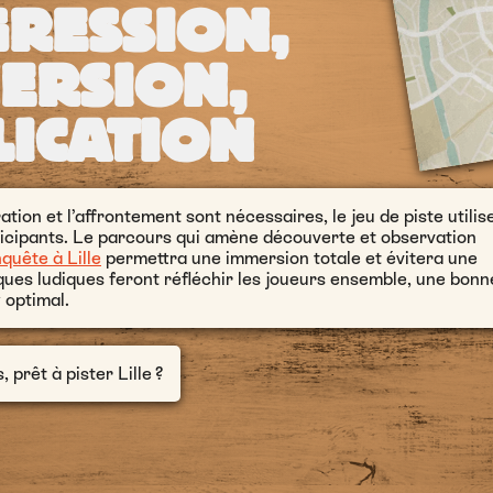
RESSION,
ERSION,
LICATION
ion et l’affrontement sont nécessaires, le jeu de piste utilis
icipants. Le parcours qui amène découverte et observation
nquête à Lille
permettra une immersion totale et évitera une
iques ludiques feront réfléchir les joueurs ensemble, une bonn
w
optimal.
, prêt à pister Lille ?