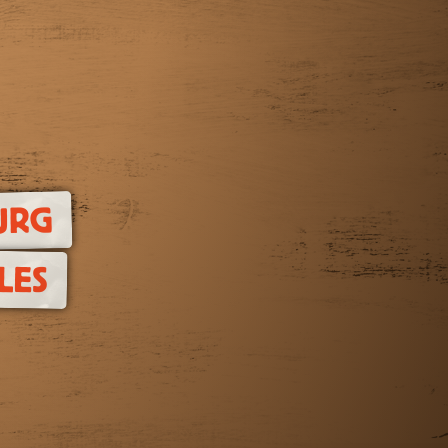
URG
LES