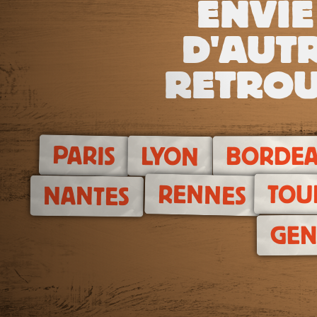
ENVIE
D'AUTR
RETROU
PARIS
LYON
BORDE
TOU
RENNES
NANTES
GEN