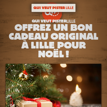
QUI VEUT PISTER
LILLE
QUI VEUT PISTER
LILLE
OFFREZ UN BON
CADEAU ORIGINAL
À LILLE POUR
NOËL !