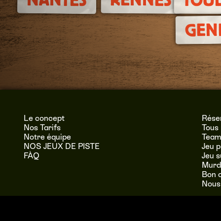
GEN
Le concept
Réser
Nos Tarifs
Tous 
Notre équipe
Team 
NOS JEUX DE PISTE
Jeu p
FÀQ
Jeu 
Murde
Bon 
Nous
Quiveutpister E