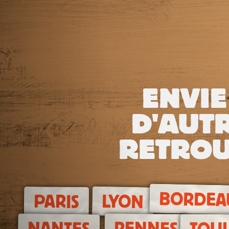
ENVIE
D'AUTR
RETROU
BORDEA
LYON
PARIS
RENNES
NANTES
TOU