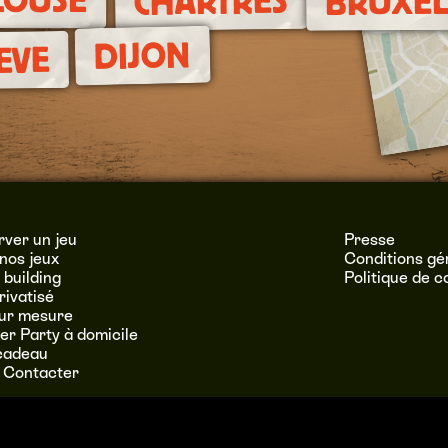
CHARTRES
BRUXEL
DIJON
EVE
ver un jeu
Presse
nos jeux
Conditions gé
building
Politique de c
rivatisé
sur mesure
r Party à domicile
cadeau
 Contacter
URL – SIRET : 537 551 228 00043 – TVA : FR 81 537551228 