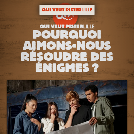
QUI VEUT PISTER
LILLE
QUI VEUT PISTER
LILLE
POURQUOI
AIMONS-NOUS
RÉSOUDRE DES
ÉNIGMES ?