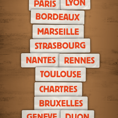
LYON
PARIS
BORDEAUX
MARSEILLE
STRASBOURG
NANTES
RENNES
TOULOUSE
CHARTRES
BRUXELLES
GENEVE
DIJON